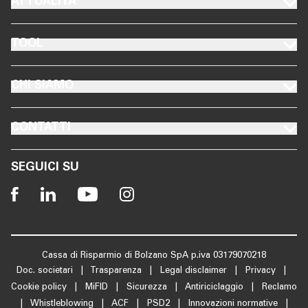
FOOTER ATTUALITÀ
ATTUALITÀ
FOOTER TOOL
TOOL
FOOTER CHI SIAMO
CHI SIAMO
FOOTER CONTATTI
CONTATTI
SEGUICI SU
Cassa di Risparmio di Bolzano SpA p.iva 03179070218
Doc. societari
|
Trasparenza
|
Legal disclaimer
|
Privacy
|
Cookie policy
|
MiFID
|
Sicurezza
|
Antiriciclaggio
|
Reclamo
|
Whistleblowing
|
ACF
|
PSD2
|
Innovazioni normative
|