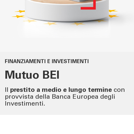
SERVIZI IMPRESE
OLTRE LA BANCA
CHI SIAMO
FINANZIAMENTI E INVESTIMENTI
TOOL
Mutuo
BEI
ATTUALITÀ
Il
prestito a medio e lungo termine
con
provvista della Banca Europea degli
Investimenti.
CONTATTI