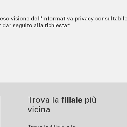
TÀ
CONTATTI
eso visione dell'informativa privacy consultabile 
enti | Stories
Richiedi informazioni
 dar seguito alla richiesta*
urity
Come contattarci
Ricerca filiale
ng
Lavora con noi
er
Tel:
800378378
lun - ven
: 08.00 - 22.00
sab
: 08.00 - 14.00
Trova la
filiale
più
vicina