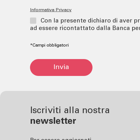
Informativa Privacy
TOOL
ATTUALI
Con la presente dichiaro di aver pr
Calcola la rata
News | Ev
ad essere ricontattato dalla Banca per
Calcola il rendimento
Cybersec
Calcola il tuo gap
Journal
*Campi obbligatori
previdenziale
Sponsori
Newslett
Invia
Iscriviti alla nostra
newsletter