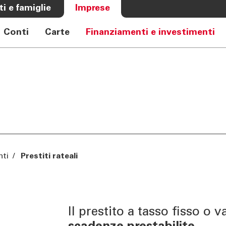
ti e famiglie
Imprese
Conti
Carte
Finanziamenti e investimenti
A BANCA
CHI SIAMO
e Auto
Banca
rkasse
Governance
Alta Direzione
Investor Relations
Azionisti
Internal Dealing
nti
/
Prestiti rateali
Sostenibilità
Il prestito a tasso fisso o v