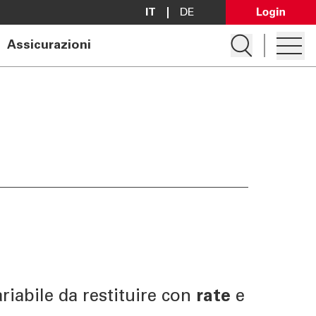
IT
DE
Open Lo
Apre la ricerc
Assicurazioni
Apre i
Apri conto
Richiedi mutuo
Ricerca filiale
Contattaci
ariabile da restituire con
rate
e