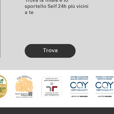
Trova la filiale e lo
sportello Self 24h più vicini
a te
trova