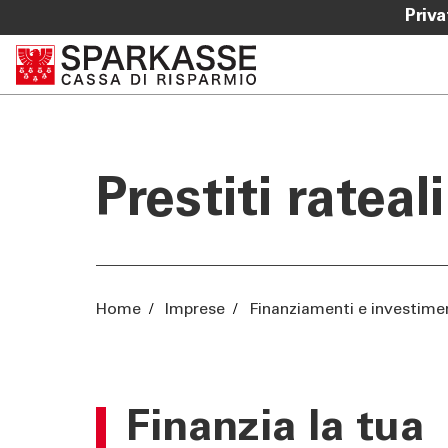
Priva
SERVIZI IMPRESE
OLTRE L
Corporate Banking
Sparkass
Centri Imprese PMI
Club Spa
Prestiti rateali
Sparkasse Startup
Academy
Agribusiness
PNRR
ISI Imprese
Home
/
Imprese
/
Finanziamenti e investime
Incassi & Pagamenti Mobile
Finanzia la tua