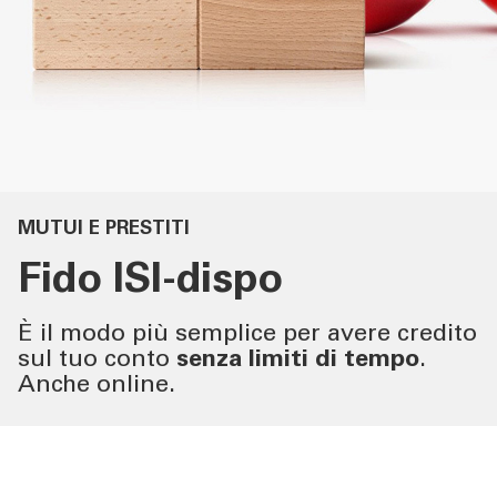
SERVIZI PRIVATI E
FAMIGLIE
SERVIZI IMPRESE
OLTRE LA BANCA
CHI SIAMO
MUTUI E PRESTITI
Fido ISI-dispo
TOOL
È il modo più semplice per avere credito
sul tuo conto
senza limiti di tempo
.
ATTUALITÀ
Anche online.
CONTATTI