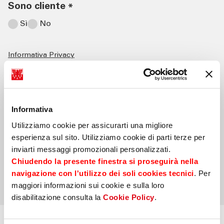
Sono cliente
*
Sì
No
Informativa Privacy
Con la presente dichiaro di aver preso visione
dell'informativa privacy consultabile al link di cui
sopra e di acconsentire ad essere ricontattato
dalla Banca per dar seguito alla richiesta*
Informativa
Utilizziamo cookie per assicurarti una migliore
*Campi obbligatori
esperienza sul sito. Utilizziamo cookie di parti terze per
inviarti messaggi promozionali personalizzati.
Chiudendo la presente finestra si proseguirà nella
Invia
navigazione con l'utilizzo dei soli cookies tecnici
. Per
maggiori informazioni sui cookie e sulla loro
disabilitazione consulta la
Cookie Policy
.