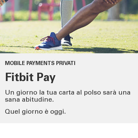
SERVIZI PRIVATI E
FAMIGLIE
SERVIZI IMPRESE
OLTRE LA BANCA
CHI SIAMO
MOBILE PAYMENTS PRIVATI
Fitbit Pay
TOOL
Un giorno la tua carta al polso sarà una
sana abitudine.
ATTUALITÀ
Quel giorno è oggi.
CONTATTI