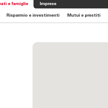
vati e famiglie
Imprese
Risparmio e investimenti
Mutui e prestiti
A BANCA
CHI SIAMO
e Auto
Banca
rkasse
Governance
Alta Direzione
Investor Relations
Azionisti
Internal Dealing
o
Sostenibilità