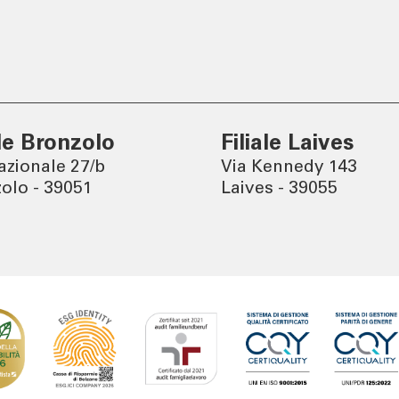
Tel:
800378378
lun - ven
: 08.00 - 22.00
sab
: 08.00 - 14.00
ale Bronzolo
Filiale Laives
azionale 27/b
Via Kennedy 143
olo - 39051
Laives - 39055