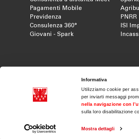
Pagamenti Mobile
Agribu
Previdenza
PNRR
Consulenza 360°
ISI Im
Giovani - Spark
Incass
Informativa
Utilizziamo cookie per assi
per inviarti messaggi prom
nella navigazione con l'ut
sulla loro disabilitazione c
Cassa di Risparmio di Bolzano SpA p.iva 03179070218
Doc. societari
|
Trasparenza
|
Legal disclaimer
|
Innovazioni normative
|
Accessibilità
|
Verifica Tel
Mostra dettagli