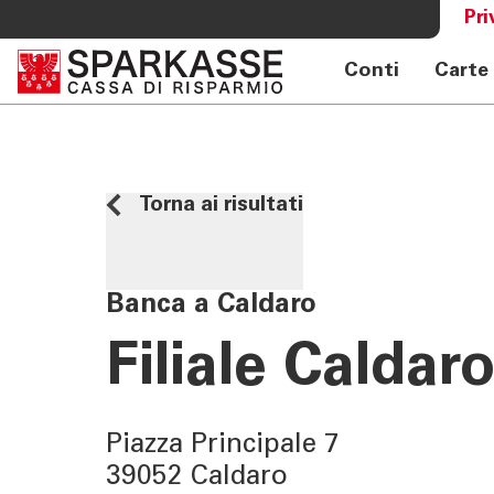
Pri
Conti
Carte
SERVIZI PRIVATI E FAMIGLIE
OLTRE L
Private Banking
Sparkass
Online banking privati
Club Spa
Torna ai risultati
Consulenza a distanza Meet
Academy
Pagamenti Mobile
Previdenza
Banca a Caldaro
Consulenza 360°
Filiale Caldar
Giovani - Spark
Piazza Principale 7
39052 Caldaro