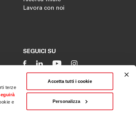
Lavora con noi
SEGUICI SU
Accetta tutti i cookie
ti terze
seguirà
Personalizza
ookie e
Reclamo
|
Whistleblowing
|
ACF
|
PSD2
|