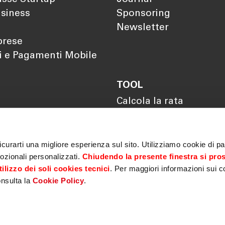
siness
Sponsoring
Newsletter
prese
i e Pagamenti Mobile
TOOL
Calcola la rata
Calcola il rendimento
Calcola il tuo gap
previdenziale
curarti una migliore esperienza sul sito. Utilizziamo cookie di par
ozionali personalizzati.
Chiudendo la presente finestra si pro
ilizzo dei soli cookies tecnici
. Per maggiori informazioni sui c
onsulta la
Cookie Policy
.
Privacy
|
Cookie policy
|
MiFID
|
Sicurezza
|
Antiriciclaggio
|
ematica Garanzie
|
Fondo centrale di garanzia