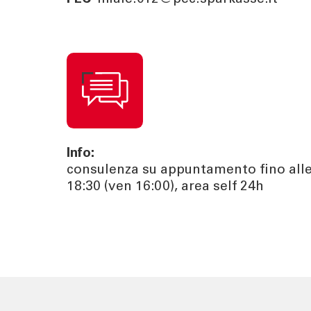
Info:
consulenza su appuntamento fino all
18:30 (ven 16:00), area self 24h
TOOL
ATTUALI
Calcola la rata
News | Ev
Calcola il rendimento
Cybersec
Calcola il tuo gap
Journal
previdenziale
Sponsori
Newslett