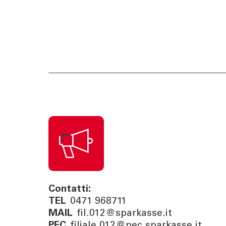
Contatti:
TEL
0471 968711
MAIL
fil.012@sparkasse.it
PEC
filiale.012@pec.sparkasse.it