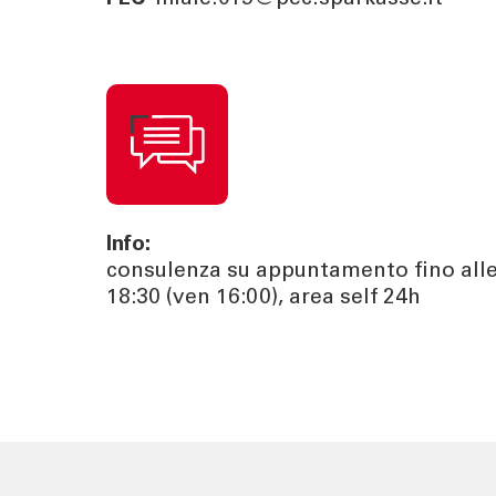
Info:
consulenza su appuntamento fino all
18:30 (ven 16:00), area self 24h
TOOL
ATTUALI
Calcola la rata
News | Ev
Calcola il rendimento
Cybersec
Calcola il tuo gap
Journal
previdenziale
Sponsori
Newslett