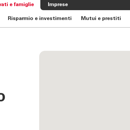
vati e famiglie
Imprese
Risparmio e investimenti
Mutui e prestiti
A BANCA
CHI SIAMO
e Auto
Banca
rkasse
Governance
Alta Direzione
Investor Relations
Azionisti
Internal Dealing
o
Sostenibilità