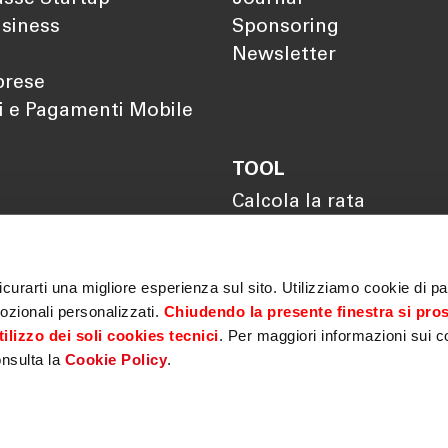
siness
Sponsoring
Newsletter
prese
i e Pagamenti Mobile
TOOL
Calcola la rata
Calcola il rendimento
Calcola il tuo gap
previdenziale
curarti una migliore esperienza sul sito. Utilizziamo cookie di par
ozionali personalizzati.
Chiudendo la presente finestra si pro
ilizzo dei soli cookies tecnici
. Per maggiori informazioni sui c
onsulta la
Cookie Policy
.
Privacy
|
Cookie policy
|
MiFID
|
Sicurezza
|
Antiriciclaggio
|
ematica Garanzie
|
Fondo centrale di garanzia