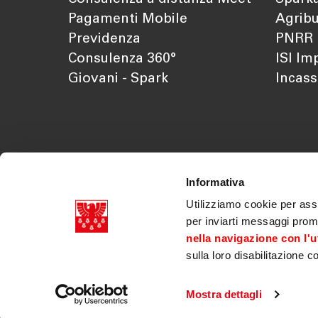
Pagamenti Mobile
Agribu
Previdenza
PNRR
Consulenza 360°
ISI Im
Giovani - Spark
Incass
Informativa
Utilizziamo cookie per assi
per inviarti messaggi prom
nella navigazione con l'ut
sulla loro disabilitazione c
Cassa di Risparmio di Bolzano SpA p.iva 03179070218
Doc. societari
|
Trasparenza
|
Legal disclaimer
|
Innovazioni normative
|
Accessibilità
|
Verifica Tel
Mostra dettagli