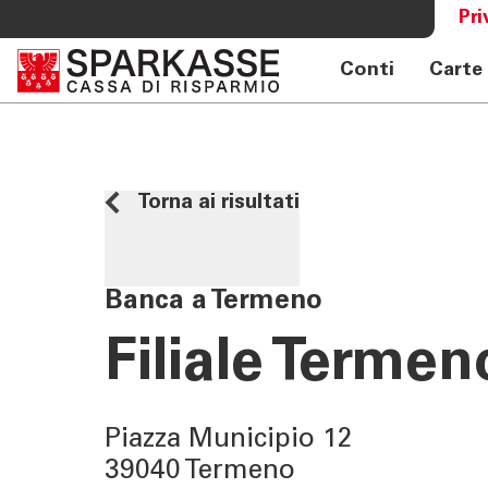
Pri
Conti
Carte
SERVIZI PRIVATI E FAMIGLIE
OLTRE L
Private Banking
Sparkass
Online banking privati
Club Spa
Torna ai risultati
Consulenza a distanza Meet
Academy
Pagamenti Mobile
Previdenza
Banca a Termeno
Consulenza 360°
Filiale Termen
Giovani - Spark
Piazza Municipio 12
39040 Termeno