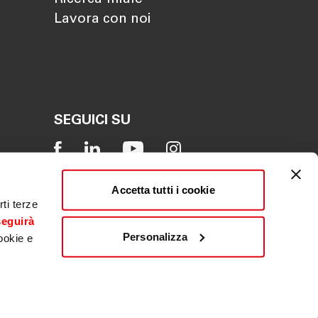
Lavora con noi
SEGUICI SU
Accetta tutti i cookie
ti terze
seguirà
Personalizza
ookie e
Reclamo
|
Whistleblowing
|
ACF
|
PSD2
|