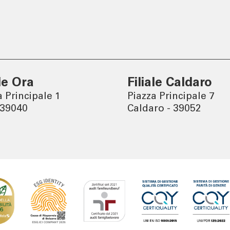
Tel:
800378378
lun - ven
: 08.00 - 22.00
sab
: 08.00 - 14.00
ale Ora
Filiale Caldaro
a Principale 1
Piazza Principale 7
 39040
Caldaro - 39052